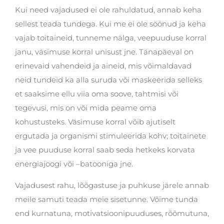
Kui need vajadused ei ole rahuldatud, annab keha
sellest teada tundega. Kui me ei ole söönud ja keha
vajab toitaineid, tunneme nälga, veepuuduse korral
janu, väsimuse korral unisust jne. Tänapäeval on
erinevaid vahendeid ja aineid, mis võimaldavad
neid tundeid ka alla suruda või maskeerida selleks
et saaksime ellu viia oma soove, tahtmisi või
tegevusi, mis on või mida peame oma
kohustusteks. Väsimuse korral võib ajutiselt
ergutada ja organismi stimuleerida kohv; toitainete
ja vee puuduse korral saab seda hetkeks korvata
energiajoogi või –batooniga jne.
Vajadusest rahu, lõõgastuse ja puhkuse järele annab
meile samuti teada meie sisetunne. Võime tunda
end kurnatuna, motivatsioonipuuduses, rõõmutuna,