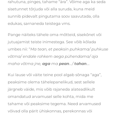
rahutuna, pinges, tahame “ära”. Võime aga ka seda
sisetunnet tõrjuda või alla suruda, kuna meid
sunnib pidevalt pingutama soov saavutada, olla
edukas, sarnaneda teistega vms.
Pange näiteks tähele oma mõtteid, sisekõnet või
jutuajamist teiste inimestega. See võib kõlada
umbes nii: “
Ma tean, et peaksin puhkama/ puhkuse
võtma/ endale rohkem aega pühendama/ aja
maha võtma jne,
aga
ma
pean
.../
tahan
....
Kui lause või väite teine pool algab sõnaga “aga”,
peaksime olema tähelepanelikud, sest sellele
järgneb väide, mis võib rajaneda alateadlikult
omandatud arvamusel selle kohta, mida me
tahame või peaksime tegema. Need arvamused
võivad olla pärit ühiskonnas, perekonnas või