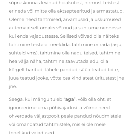
sõpruskonnas levinud hoiakutest, hirmust teistest
erineda või mitte olla aktsepteeritud ja armastatud.
Oleme need tahtmised, arvamused ja uskumused
automaatselt omaks võtnud ja suhtume nendesse
kui enda vajadustesse. Sellised võivad olla näiteks
tahtmine teistele meeldida, tahtmine omada (asju,
suhteid vms), tahtmine olla nagu teised, tahtmine
hea välja näha, tahtmine saavutada edu, olla
kõrgelt haritud, tähele pandud, süüa teatud toite,
juua teatud jooke, võtta osa kindlatest üritustest jne
jne.
Seega, kui mängu tuleb “
aga
”, võib olla oht, et
ignoreerime oma põhivajadusi ja võime need
ohverdada väljastpoolt peale pandud nõudmistele
või omandatud tahtmistele, mis ei ole meie
tegelikud vajadused.