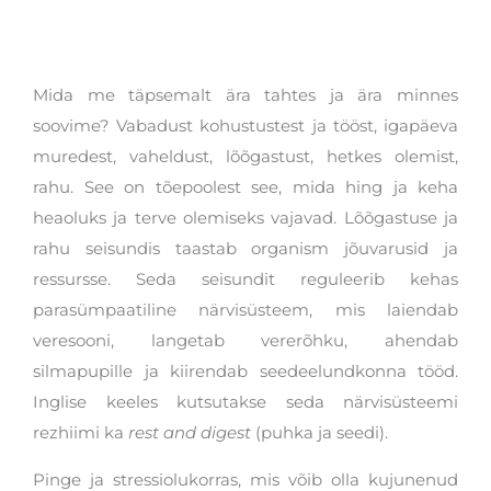
Mida me täpsemalt ära tahtes ja ära minnes
soovime? Vabadust kohustustest ja tööst, igapäeva
muredest, vaheldust, lõõgastust, hetkes olemist,
rahu. See on tõepoolest see, mida hing ja keha
heaoluks ja terve olemiseks vajavad. Lõõgastuse ja
rahu seisundis taastab organism jõuvarusid ja
ressursse. Seda seisundit reguleerib kehas
parasümpaatiline närvisüsteem, mis laiendab
veresooni, langetab vererõhku, ahendab
silmapupille ja kiirendab seedeelundkonna tööd.
Inglise keeles kutsutakse seda närvisüsteemi
rezhiimi ka
rest and digest
(puhka ja seedi).
Pinge ja stressiolukorras, mis võib olla kujunenud