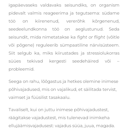
igapäevaseks valdavaks seisundiks, on organism
pidevalt valmis reageerima ja tegutsema: südame
töö on kiirenenud, vererõhk kõrgenenud,
seedeelundkonna töö on aeglustunud. Seda
seisundit, mida nimetatakse ka
fight or flight
(võitle
või põgene) reguleerib sümpaatiline närvisüsteem.
Siit selgub ka, miks kiirustades ja stressiolukorras
süües tekivad kergesti seedehäired või –
probleemid.
Seega on rahu, lõõgastus ja hetkes olemine inimese
põhivajadused, mis on vajalikud, et säilitada tervist,
vaimset ja füüsilist tasakaalu.
Tavaliselt, kui on juttu inimese põhivajadustest,
räägitakse vajadustest, mis tulenevad inimkeha
ellujäämisvajadusest: vajadus süüa, juua, magada.