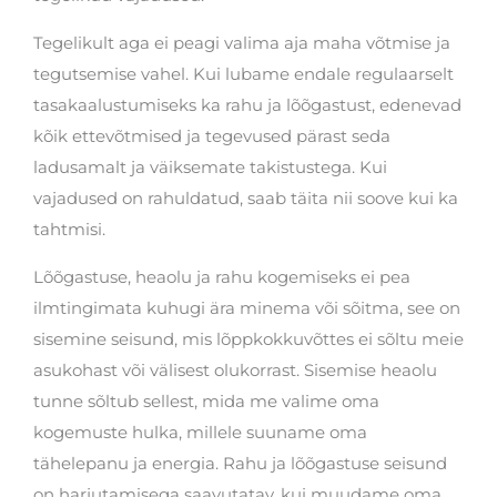
Tegelikult aga ei peagi valima aja maha võtmise ja
tegutsemise vahel. Kui lubame endale regulaarselt
tasakaalustumiseks ka rahu ja lõõgastust, edenevad
kõik ettevõtmised ja tegevused pärast seda
ladusamalt ja väiksemate takistustega. Kui
vajadused on rahuldatud, saab täita nii soove kui ka
tahtmisi.
Lõõgastuse, heaolu ja rahu kogemiseks ei pea
ilmtingimata kuhugi ära minema või sõitma, see on
sisemine seisund, mis lõppkokkuvõttes ei sõltu meie
asukohast või välisest olukorrast. Sisemise heaolu
tunne sõltub sellest, mida me valime oma
kogemuste hulka, millele suuname oma
tähelepanu ja energia. Rahu ja lõõgastuse seisund
on harjutamisega saavutatav, kui muudame oma