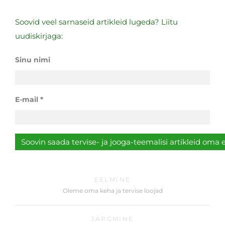
Soovid veel sarnaseid artikleid lugeda? Liitu
uudiskirjaga:
Sinu nimi
E-mail
EELMINE
Oleme oma keha ja tervise loojad
JÄRGMINE