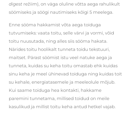
digest
režiim), on väga oluline võtta aega rahulikult
söömiseks ja söögi nautimiseks kõigi 5 meelega.
Enne sööma hakkamist võta aega toiduga
tutvumiseks: vaata toitu, selle värvi ja vormi, võid
toitu nuusutada, ning alles siis sööma hakata.
Närides toitu hoolikalt tunneta toidu tekstuuri,
maitset. Pärast söömist istu veel natuke aega ja
tunneta, kuidas su keha toitu omastab ehk kuidas
sinu keha je meel ühinevad toiduga ning kuidas toit
su kehale, energiatasemele ja meeleolule mõjub.
Kui saame toiduga hea kontakti, hakkame
paremini tunnetama, millised toidud on meile
kasulikud ja millist toitu keha antud hetkel vajab.