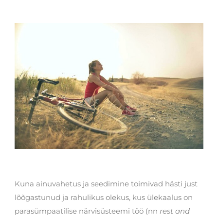
Kuna ainuvahetus ja seedimine toimivad hästi just
lõõgastunud ja rahulikus olekus, kus ülekaalus on
parasümpaatilise närvisüsteemi töö (nn
rest and