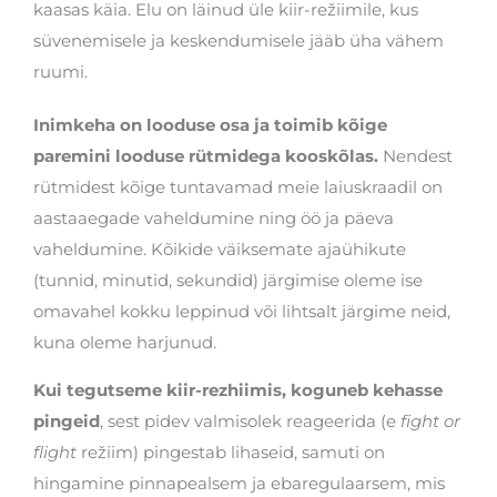
kaasas käia. Elu on läinud üle kiir-režiimile, kus
süvenemisele ja keskendumisele jääb üha vähem
ruumi.
Inimkeha on looduse osa ja toimib kõige
paremini looduse rütmidega kooskõlas
.
Nendest
rütmidest kõige tuntavamad meie laiuskraadil on
aastaaegade vaheldumine ning öö ja päeva
vaheldumine. Kõikide väiksemate ajaühikute
(tunnid, minutid, sekundid) järgimise oleme ise
omavahel kokku leppinud või lihtsalt järgime neid,
kuna oleme harjunud.
Kui tegutseme kiir-rezhiimis, koguneb kehasse
pingeid
, sest pidev valmisolek reageerida (e
fight or
flight
režiim) pingestab lihaseid, samuti on
hingamine pinnapealsem ja ebaregulaarsem, mis