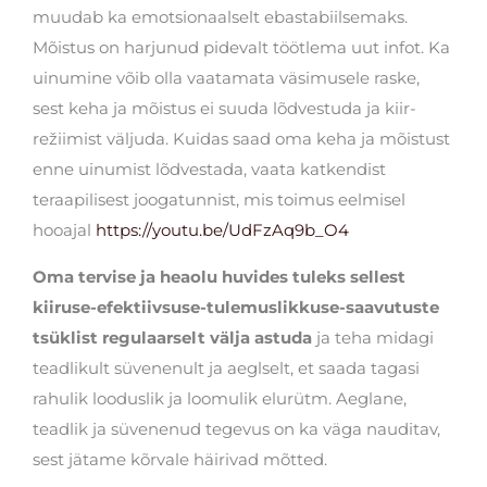
muudab ka emotsionaalselt ebastabiilsemaks.
Mõistus on harjunud pidevalt töötlema uut infot. Ka
uinumine võib olla vaatamata väsimusele raske,
sest keha ja mõistus ei suuda lõdvestuda ja kiir-
režiimist väljuda. Kuidas saad oma keha ja mõistust
enne uinumist lõdvestada, vaata katkendist
teraapilisest joogatunnist, mis toimus eelmisel
hooajal
https://youtu.be/UdFzAq9b_O4
Oma tervise ja heaolu huvides tuleks sellest
kiiruse-efektiivsuse-tulemuslikkuse-saavutuste
tsüklist regulaarselt välja astuda
ja teha midagi
teadlikult süvenenult ja aeglselt, et saada tagasi
rahulik looduslik ja loomulik elurütm. Aeglane,
teadlik ja süvenenud tegevus on ka väga nauditav,
sest jätame kõrvale häirivad mõtted.