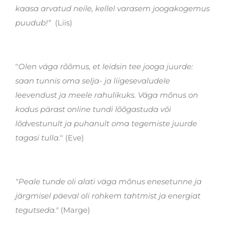
kaasa arvatud neile, kellel varasem joogakogemus
puudub!“
(Liis)
"
Olen väga rõõmus, et leidsin tee jooga juurde:
saan tunnis oma selja- ja liigesevaludele
leevendust ja meele rahulikuks. Väga mõnus on
kodus pärast online tundi lõõgastuda või
lõdvestunult ja puhanult oma tegemiste juurde
tagasi tulla.
" (Eve)
"Peale tunde oli alati väga mõnus enesetunne ja
järgmisel päeval oli rohkem tahtmist ja energiat
tegutseda."
(Marge)