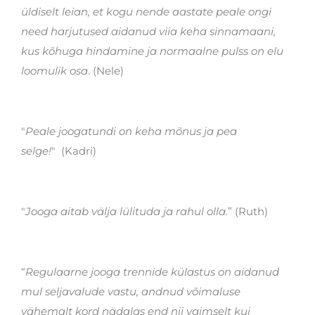
üldiselt leian, et kogu nende aastate peale ongi
need harjutused aidanud viia keha sinnamaani,
kus kõhuga hindamine ja normaalne pulss on elu
loomulik osa
. (Nele)
"
Peale joogatundi on keha mõnus ja pea
selge!
" (Kadri)
"
Jooga aitab välja lülituda ja rahul olla.
” (Ruth)
“
Regulaarne jooga trennide külastus on aidanud
mul seljavalude vastu, andnud võimaluse
vähemalt kord nädalas end nii vaimselt kui