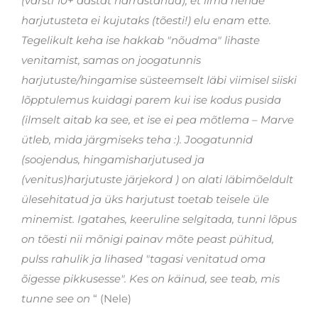
(varsti 10+ aastat harrastanud), et ilma nende
harjutusteta ei kujutaks (tõesti!) elu enam ette.
Tegelikult keha ise hakkab "nõudma" lihaste
venitamist, samas on joogatunnis
harjutuste/hingamise süsteemselt läbi viimisel siiski
lõpptulemus kuidagi parem kui ise kodus pusida
(ilmselt aitab ka see, et ise ei pea mõtlema – Marve
ütleb, mida järgmiseks teha :). Joogatunnid
(soojendus, hingamisharjutused ja
(venitus)harjutuste järjekord ) on alati läbimõeldult
ülesehitatud ja üks harjutust toetab teisele üle
minemist. Igatahes, keeruline selgitada, tunni lõpus
on tõesti nii mõnigi painav mõte peast pühitud,
pulss rahulik ja lihased "tagasi venitatud oma
õigesse pikkusesse". Kes on käinud, see teab, mis
tunne see on
“ (Nele)