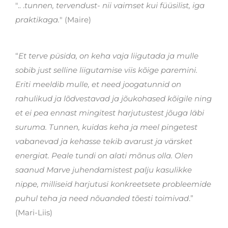
".. .
tunnen, tervendust- nii vaimset kui füüsilist, iga
praktikaga.
" (Maire)
“
Et terve püsida, on keha vaja liigutada ja mulle
sobib just selline liigutamise viis kõige paremini.
Eriti meeldib mulle, et need joogatunnid on
rahulikud ja lõdvestavad ja jõukohased kõigile ning
et ei pea ennast mingitest harjutustest jõuga läbi
suruma. Tunnen, kuidas keha ja meel pingetest
vabanevad ja kehasse tekib avarust ja värsket
energiat. Peale tundi on alati mõnus olla. Olen
saanud Marve juhendamistest palju kasulikke
nippe, milliseid harjutusi konkreetsete probleemide
puhul teha ja need nõuanded tõesti toimivad
.”
(Mari-Liis)