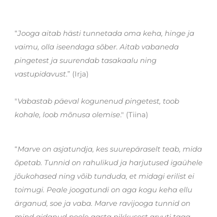
“
Jooga aitab hästi tunnetada oma keha, hinge ja
vaimu, olla iseendaga sõber. Aitab vabaneda
pingetest ja suurendab tasakaalu ning
vastupidavust
.” (Irja)
"
Vabastab päeval kogunenud pingetest, toob
kohale, loob mõnusa olemise
." (Tiina)
“
Marve on asjatundja, kes suurepäraselt teab, mida
õpetab. Tunnid on rahulikud ja harjutused igaühele
jõukohased ning võib tunduda, et midagi erilist ei
toimugi. Peale joogatundi on aga kogu keha ellu
ärganud, soe ja vaba. Marve ravijooga tunnid on
mind aidanud poole aasta pikkusest arvuti taga