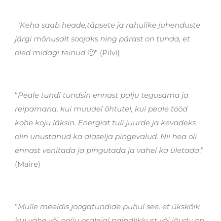
"Keha saab heade,täpsete ja rahulike juhenduste
järgi mõnusalt soojaks ning pärast on tunda, et
oled midagi teinud
🙂" (Pilvi)
“
Peale tundi tundsin ennast palju tegusama ja
reipamana, kui muudel õhtutel, kui peale tööd
kohe koju läksin. Energiat tuli juurde ja kevadeks
olin unustanud ka alaselja pingevalud. Nii hea oli
ennast venitada ja pingutada ja vahel ka ületada
.”
(Maire)
“
Mulle meeldis joogatundide puhul see, et ükskõik
kui vähe või palju osalejal paindlikkust või jõudu on,