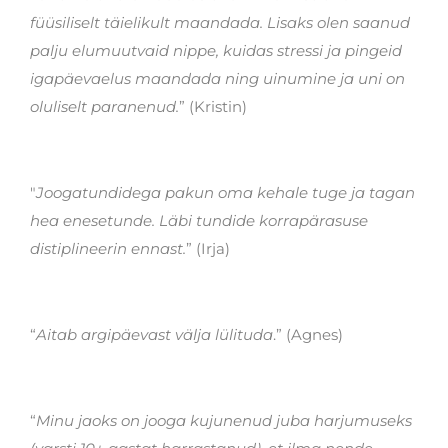
füüsiliselt täielikult maandada. Lisaks olen saanud
palju elumuutvaid nippe, kuidas stressi ja pingeid
igapäevaelus maandada ning uinumine ja uni on
oluliselt paranenud.
” (Kristin)
"
Joogatundidega pakun oma kehale tuge ja tagan
hea enesetunde. Läbi tundide korrapärasuse
distiplineerin ennast.
” (Irja)
“
Aitab argipäevast välja lülituda
.” (Agnes)
“
Minu jaoks on jooga kujunenud juba harjumuseks