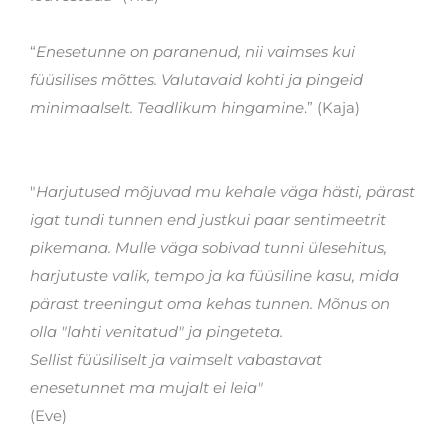
“
Enesetunne on paranenud, nii vaimses kui
füüsilises mõttes. Valutavaid kohti ja pingeid
minimaalselt. Teadlikum hingamine
.”
(Kaja)
"
Harjutused mõjuvad mu kehale väga hästi, pärast
igat tundi tunnen end justkui paar sentimeetrit
pikemana. Mulle väga sobivad tunni ülesehitus,
harjutuste valik, tempo ja ka füüsiline kasu, mida
pärast treeningut oma kehas tunnen. Mõnus on
olla "lahti venitatud" ja pingeteta.
Sellist füüsiliselt ja vaimselt vabastavat
enesetunnet ma mujalt ei leia"
(Eve)