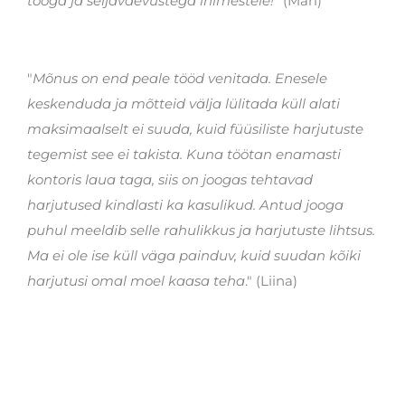
tööga ja seljavaevustega inimestele!
” (Mari)
"
Mõnus on end peale tööd venitada. Enesele
keskenduda ja mõtteid välja lülitada küll alati
maksimaalselt ei suuda, kuid füüsiliste harjutuste
tegemist see ei takista. Kuna töötan enamasti
kontoris laua taga, siis on joogas tehtavad
harjutused kindlasti ka kasulikud. Antud jooga
puhul meeldib selle rahulikkus ja harjutuste lihtsus.
Ma ei ole ise küll väga painduv, kuid suudan kõiki
harjutusi omal moel kaasa teha
." (Liina)