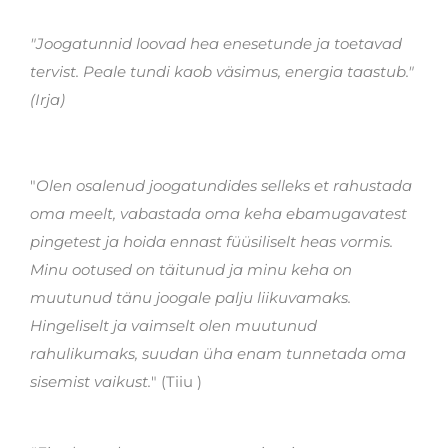
"
Joogatunnid loovad hea enesetunde ja toetavad
tervist. Peale tundi kaob väsimus, energia taastub
."
(Irja)
"
Olen osalenud joogatundides selleks et rahustada
oma meelt, vabastada oma keha ebamugavatest
pingetest ja hoida ennast füüsiliselt heas vormis.
Minu ootused on täitunud ja minu keha on
muutunud tänu joogale palju liikuvamaks.
Hingeliselt ja vaimselt olen muutunud
rahulikumaks, suudan üha enam tunnetada oma
sisemist vaikust.
" (Tiiu )