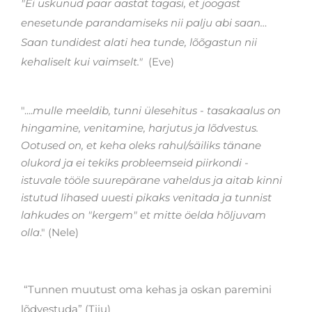
"Ei uskunud paar aastat tagasi, et joogast
enesetunde parandamiseks nii palju abi saan…
Saan tundidest alati hea tunde, lõõgastun nii
kehaliselt kui vaimselt."
(E
ve)
"....
mulle meeldib, tunni ülesehitus - tasakaalus on
hingamine, venitamine, harjutus ja lõdvestus.
Ootused on, et keha oleks rahul/säiliks tänane
olukord ja ei tekiks probleemseid piirkondi -
istuvale tööle suurepärane vaheldus ja aitab kinni
istutud lihased uuesti pikaks venitada ja tunnist
lahkudes on "kergem" et mitte öelda hõljuvam
olla
." (Nele)
“Tunnen muutust oma kehas ja oskan paremini
lõdvestuda”
(Tiiu)