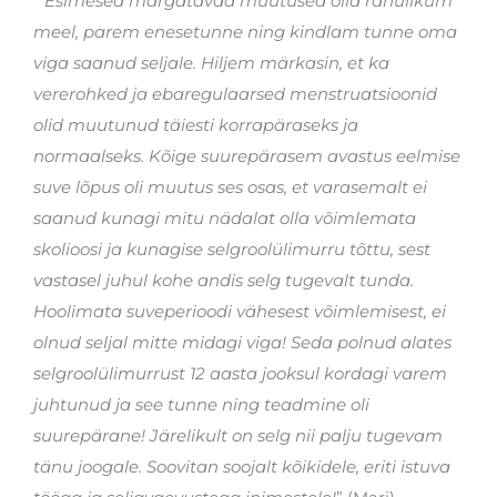
“
Esimesed märgatavad muutused olid rahulikum
meel, parem enesetunne ning kindlam tunne oma
viga saanud seljale. Hiljem märkasin, et ka
vererohked ja ebaregulaarsed menstruatsioonid
olid muutunud täiesti korrapäraseks ja
normaalseks.
Kõige suurepärasem avastus eelmise
suve lõpus oli muutus ses osas, et varasemalt ei
saanud kunagi mitu nädalat olla võimlemata
skolioosi ja kunagise selgroolülimurru tõttu, sest
vastasel juhul kohe andis selg tugevalt tunda.
Hoolimata suveperioodi vähesest võimlemisest, ei
olnud seljal mitte midagi viga! Seda polnud alates
selgroolülimurrust 12 aasta jooksul kordagi varem
juhtunud ja see tunne ning teadmine oli
suurepärane! Järelikult on selg nii palju tugevam
tänu joogale. Soovitan soojalt kõikidele, eriti istuva