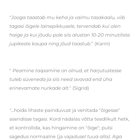
"
Jooga taastab mu keha ja vaimu tasakaalu, viib
tagasi õigele lainepikkusele, tervendab kui olen
haige ja kui jõudu pole siis alustan 10-20 minutiliste
jupikeste kaupa ning jõud taastub
.” (Karin)
"
Peamine taipamine on olnud, et harjutustesse
tuleb süveneda ja siis need avavad end üha
erinevamate nurkade alt.
" (Sigrid)
"...h
oida lihaste painduvust ja venitada "õigesse"
asendisse tagasi. Kord nädalas võtta teadlikult hetk,
et kontrollida, kas hingamine on "õige"; pulsi
sagedus normaalne (ja vaja
dusel tuua alla). Aga