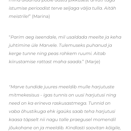
istumise perioodist terve seljaga välja tulla. Aitäh
meistrile!
” (Marina)
“
Parim aeg iseendale, mil usaldada meelte ja keha
juhtimine üle Marvele. Tulemuseks puhanud ja
kerge tunne ning peas rohkem ruumi. Aitab
kiirustamise rattast maha saada
.” (Marje)
"Marve tundide juures meeldib mulle harjutuste
mitmekesisus - igas tunnis on uusi harjutusi ning
need on ka erineva raskusastmega. Tunnid on
vaba õhustikuga ehk igaüks saab teha harjutusi
kaasa täpselt nii nagu talle praegusel momendil
jõukohane on ja meeldib. Kindlasti soovitan kõigile,