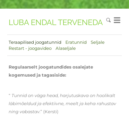
LUBA ENDAL TERVENEDA
Teraapilised joogatunnid
Eratunnid
Seljale
Restart - joogavideo
Alaseljale
Regulaarselt joogatundides osalejate
kogemused ja tagasiside:
“
Tunnid on väga head, harjutuskava on hoolikalt
läbimõeldud ja efektiivne, meelt ja keha rahustav
ning vabastav
.” (Kersti)